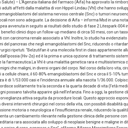
Salute) – L’Agenzia italiana del farmaco (Aifa) ha approvato la rimborsa
ti adulti affetti dalla malattia di von Hippel-Lindau (Vhl) che hanno svilu
o, emangioblastomi del sistema nervoso centrale (Snc) o tumori neuroend
 locali non sono adeguate. La decisione di Aifa – informa Msd in una no
a avvenuta in seguito ai risultati dello studio di fase 2 Litespark-004 i
benefici clinici dopo un follow-up mediano di circa 50 mesi, con un tasso
ti con carcinoma renale associato a Vhl. Inoltre, lo studio ha evidenziato
ni del pancreas che negli emangioblastomi del Snc, riducendo o ritardan
rurgici ripetuti. “Belzutifan è una molecola first in class appartenente alla
e dall’ipossia (Hiv-2α) ed è la prima e unica opzione di trattamento sist
sce la farmaceutica.La Vhl è una malattia genetica rara e multisistemica 
nigni che maligni, in diversi organi del corpo. Nel corso della loro vita, cir
i a cellule chiare, il 60-80% emangioblastomi del Snc e circa il 5-10% tu
za è di 1/53.000 casi e l’incidenza annuale alla nascita 1/36.000. Colpis
disce solitamente tra la seconda e la quarta decade di vita (l’età media
gni possano talvolta apparire già nell’infanzia. Fino a oggi, la gestione cl
rveglianza attiva seguita da procedure locali. Questo approccio espone 
diversi interventi chirurgici nel corso della vita, con possibili disabilità q
sione motoria o neurologica e l’insufficienza renale, riducendo la qualità 
enta un cambiamento rilevante nella gestione clinica delle persone con 
ditaria rara associata allo sviluppo di neoplasie benigne e maligne in dif
e a carico di rene, pancreas e Snc”, afferma Alfonso Massimiliano Ferra