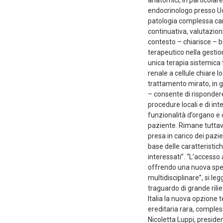
endocrinologo presso Uos
patologia complessa car
continuativa, valutazioni
contesto – chiarisce – 
terapeutico nella gestion
unica terapia sistemica 
renale a cellule chiare 
trattamento mirato, in g
– consente di rispondere
procedure locali e di int
funzionalità d’organo e 
paziente. Rimane tuttav
presa in carico dei pazie
base delle caratteristich
interessati”. “L’accesso 
offrendo una nuova spera
multidisciplinare”, si le
traguardo di grande rili
Italia la nuova opzione 
ereditaria rara, comples
Nicoletta Luppi, presiden