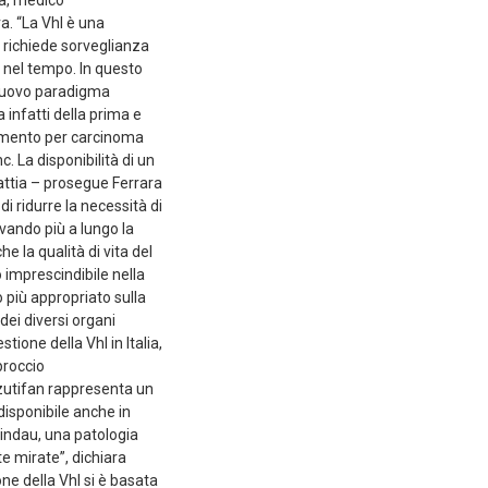
a. “La Vhl è una
 richiede sorveglianza
i nel tempo. In questo
 nuovo paradigma
 infatti della prima e
ttamento per carcinoma
. La disponibilità di un
attia – prosegue Ferrara
i ridurre la necessità di
ervando più a lungo la
e la qualità di vita del
 imprescindibile nella
o più appropriato sulla
dei diversi organi
tione della Vhl in Italia,
proccio
elzutifan rappresenta un
disponibile anche in
Lindau, una patologia
e mirate”, dichiara
one della Vhl si è basata