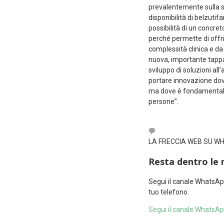
prevalentemente sulla sor
disponibilità di belzutif
possibilità di un concre
perché permette di offri
complessità clinica e da
nuova, importante tappa 
sviluppo di soluzioni al
portare innovazione dove c
ma dove è fondamentale 
persone”.
💬
LA FRECCIA WEB SU 
Resta dentro le 
Segui il canale WhatsAp
tuo telefono.
Segui il canale WhatsA