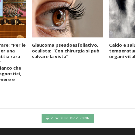
are: “Per le
Glaucoma pseudoesfoliativo,
Caldo e sa
per una
oculista: “Con chirurgia si può
temperatur
ttia rara
salvare la vista”
organi vital
”
bianco che
agnostici,
enere e
VIEW DESKTOP VERSION