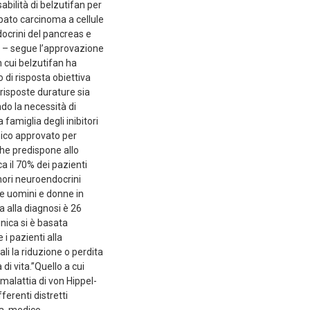
bilità di belzutifan per
ppato carcinoma a cellule
ocrini del pancreas e
ta – segue l’approvazione
n cui belzutifan ha
 di risposta obiettiva
 risposte durature sia
do la necessità di
 famiglia degli inibitori
emico approvato per
che predispone allo
ca il 70% dei pazienti
mori neuroendocrini
ce uomini e donne in
 alla diagnosi è 26
inica si è basata
i pazienti alla
uali la riduzione o perdita
di vita.”Quello a cui
malattia di von Hippel-
ferenti distretti
ra, medico