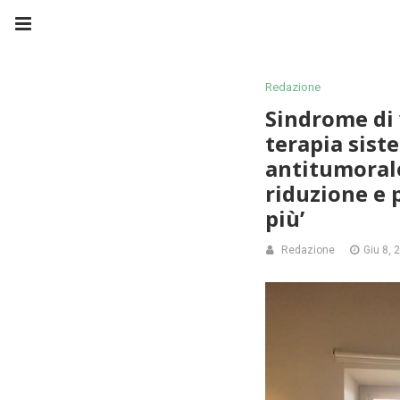
Redazione
Sindrome di 
terapia sist
antitumorale
riduzione e p
più’
Redazione
Giu 8, 