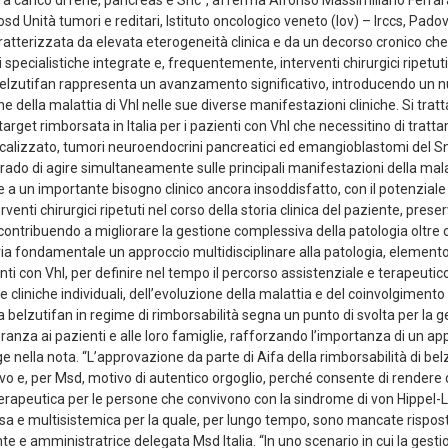
d Unità tumori e reditari, Istituto oncologico veneto (Iov) – Irccs, Padov
atterizzata da elevata eterogeneità clinica e da un decorso cronico che
 specialistiche integrate e, frequentemente, interventi chirurgici ripetut
belzutifan rappresenta un avanzamento significativo, introducendo un
e della malattia di Vhl nelle sue diverse manifestazioni cliniche. Si tratta
target rimborsata in Italia per i pazienti con Vhl che necessitino di tra
localizzato, tumori neuroendocrini pancreatici ed emangioblastomi del Snc
rado di agire simultaneamente sulle principali manifestazioni della mal
 a un importante bisogno clinico ancora insoddisfatto, con il potenziale d
erventi chirurgici ripetuti nel corso della storia clinica del paziente, pres
contribuendo a migliorare la gestione complessiva della patologia oltre ch
ia fondamentale un approccio multidisciplinare alla patologia, elemento
nti con Vhl, per definire nel tempo il percorso assistenziale e terapeutic
e cliniche individuali, dell’evoluzione della malattia e del coinvolgimento 
a belzutifan in regime di rimborsabilità segna un punto di svolta per la ges
nza ai pazienti e alle loro famiglie, rafforzando l’importanza di un ap
gge nella nota. “L’approvazione da parte di Aifa della rimborsabilità di b
evo e, per Msd, motivo di autentico orgoglio, perché consente di rendere 
terapeutica per le persone che convivono con la sindrome di von Hippel-
sa e multisistemica per la quale, per lungo tempo, sono mancate rispost
te e amministratrice delegata Msd Italia. “In uno scenario in cui la gesti