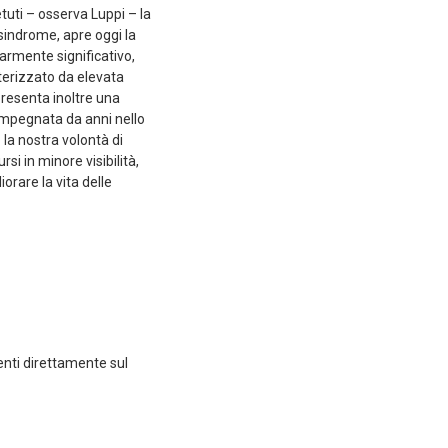
etuti – osserva Luppi – la
 sindrome, apre oggi la
armente significativo,
terizzato da elevata
presenta inoltre una
 impegnata da anni nello
la nostra volontà di
rsi in minore visibilità,
rare la vita delle
enti direttamente sul