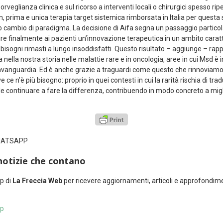
veglianza clinica e sul ricorso a interventi locali o chirurgici spesso rip
an, prima e unica terapia target sistemica rimborsata in Italia per questa
to cambio di paradigma. La decisione di Aifa segna un passaggio particol
re finalmente ai pazienti un’innovazione terapeutica in un ambito carat
 bisogni rimasti a lungo insoddisfatti. Questo risultato – aggiunge – rap
nella nostra storia nelle malattie rare e in oncologia, aree in cui Msd è
l’avanguardia. Ed è anche grazie a traguardi come questo che rinnoviamo 
e n’è più bisogno: proprio in quei contesti in cui la rarità rischia di tradu
continuare a fare la differenza, contribuendo in modo concreto a miglio
WHATSAPP
notizie che contano
p di
La Freccia Web
per ricevere aggiornamenti, articoli e approfondim
pp