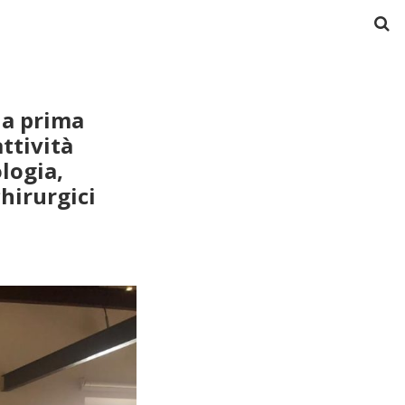
ia prima
ttività
logia,
chirurgici