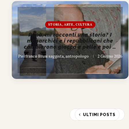
STORIA, ARTE, CULTURA
Papà, mi racconti una storia? I
monarchici e i repubblicani che
cambiarono giacca e pelle e poi …
Pierfranco Bruni saggista, antropologo
2 Giugno 2026
ULTIMI POSTS