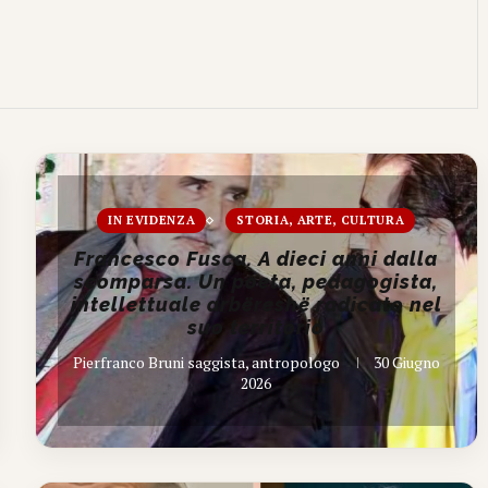
IN EVIDENZA
STORIA, ARTE, CULTURA
Francesco Fusca. A dieci anni dalla
scomparsa. Un poeta, pedagogista,
intellettuale arbëreshë radicato nel
suo territorio
Pierfranco Bruni saggista, antropologo
30 Giugno
2026