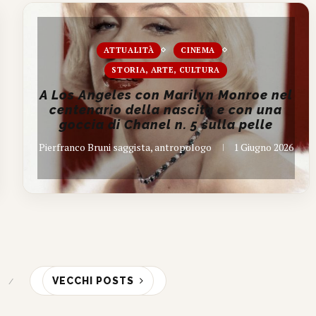
ATTUALITÀ
CINEMA
STORIA, ARTE, CULTURA
A Los Angeles con Marilyn Monroe nel
centenario della nascita e con una
goccia di Chanel n. 5 sulla pelle
Pierfranco Bruni saggista, antropologo
1 Giugno 2026
VECCHI POSTS