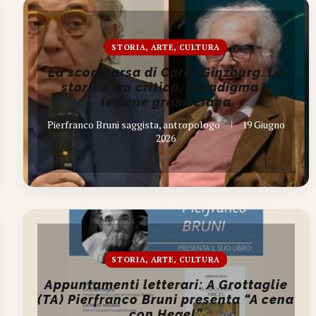
STORIA, ARTE, CULTURA
La scomparsa di Carlo Ginzburg. Lo
storico tra critica, paradigma e
lezione gramsciana
Pierfranco Bruni saggista, antropologo
19 Giugno
2026
STORIA, ARTE, CULTURA
Appuntamenti letterari: A Grottaglie
(TA) Pierfranco Bruni presenta “A cena
con Hegel”