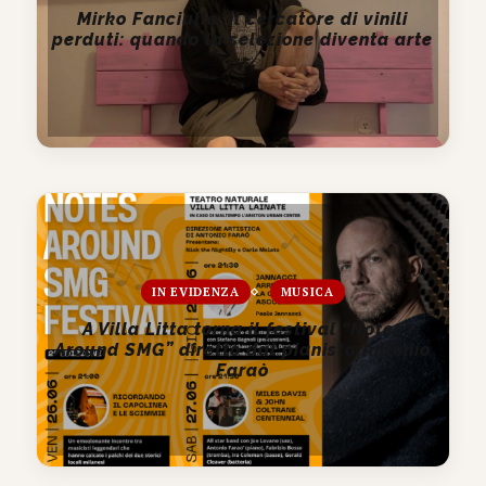
Mirko Fanciullo, il cercatore di vinili
perduti: quando la selezione diventa arte
IN EVIDENZA
MUSICA
A Villa Litta torna il festival “Notes
Around SMG” diretto dal pianista Antonio
Faraò