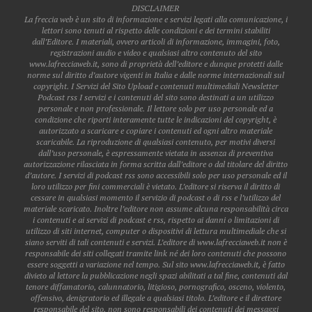
DISCLAIMER
La freccia web è un sito di informazione e servizi legati alla comunicazione, i
lettori sono tenuti al rispetto delle condizioni e dei termini stabiliti
dall’Editore. I materiali, ovvero articoli di informazione, immagini, foto,
registrazioni audio e video e qualsiasi altro contenuto del sito
www.lafrecciaweb.it, sono di proprietà dell’editore e dunque protetti dalle
norme sul diritto d’autore vigenti in Italia e dalle norme internazionali sul
copyright. I Servizi del Sito Upload e contenuti multimediali Newsletter
Podcast rss I servizi e i contenuti del sito sono destinati a un utilizzo
personale e non professionale. Il lettore solo per uso personale ed a
condizione che riporti interamente tutte le indicazioni del copyright, è
autorizzato a scaricare e copiare i contenuti ed ogni altro materiale
scaricabile. La riproduzione di qualsiasi contenuto, per motivi diversi
dall’uso personale, è espressamente vietata in assenza di preventiva
autorizzazione rilasciata in forma scritta dall’editore o dal titolare del diritto
d’autore. I servizi di podcast rss sono accessibili solo per uso personale ed il
loro utilizzo per fini commerciali è vietato. L’editore si riserva il diritto di
cessare in qualsiasi momento il servizio di podcast o di rss e l’utilizzo del
materiale scaricato. Inoltre l’editore non assume alcuna responsabilità circa
i contenuti e ai servizi di podcast e rss, rispetto ai danni o limitazioni di
utilizzo di siti internet, computer o dispositivi di lettura multimediale che si
siano serviti di tali contenuti e servizi. L’editore di www.lafrecciaweb.it non è
responsabile dei siti collegati tramite link né dei loro contenuti che possono
essere soggetti a variazione nel tempo. Sul sito www.lafrecciaweb.it, è fatto
divieto al lettore la pubblicazione negli spazi abilitati a tal fine, contenuti dal
tenore diffamatorio, calunnatorio, litigioso, pornografico, osceno, violento,
offensivo, denigratorio ed illegale a qualsiasi titolo. L’editore e il direttore
responsabile del sito, non sono responsabili dei contenuti dei messaggi