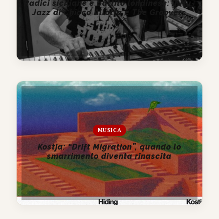
Radici siciliane e battito londinese: il Nu-
Jazz di Chicco Allotta e The Groovers
MUSICA
Kostja: “Drift Migration”, quando lo
smarrimento diventa rinascita