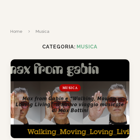
Home
Musica
CATEGORIA:
MUSICA
MUSICA
Max from Gabin e “Walking, Moving,
Loving Living”: il nuovo viaggio musicale
di Max Bottini