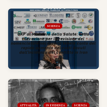
SCIENZA
UAP al Ministero della Salute: nella
rilevazione per la revisione del
nomenclatore necessario tenere conto del
rapido aumento dei costi dovuti
dall’incidenza del conflitto in Iran
ATTUALITÀ
IN EVIDENZA
SCIENZA