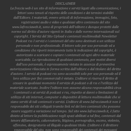
DISCLAIMER
La freccia web è un sito di informazione e servizi legati alla comunicazione, i
lettori sono tenuti al rispetto delle condizioni e dei termini stabiliti
dall’Editore. I materiali, ovvero articoli di informazione, immagini, foto,
registrazioni audio e video e qualsiasi altro contenuto del sito
www.lafrecciaweb.it, sono di proprietà dell’editore e dunque protetti dalle
norme sul diritto d’autore vigenti in Italia e dalle norme internazionali sul
copyright. I Servizi del Sito Upload e contenuti multimediali Newsletter
Podcast rss I servizi e i contenuti del sito sono destinati a un utilizzo
personale e non professionale. Il lettore solo per uso personale ed a
condizione che riporti interamente tutte le indicazioni del copyright, è
autorizzato a scaricare e copiare i contenuti ed ogni altro materiale
scaricabile. La riproduzione di qualsiasi contenuto, per motivi diversi
dall’uso personale, è espressamente vietata in assenza di preventiva
autorizzazione rilasciata in forma scritta dall’editore o dal titolare del diritto
d’autore. I servizi di podcast rss sono accessibili solo per uso personale ed il
loro utilizzo per fini commerciali è vietato. L’editore si riserva il diritto di
cessare in qualsiasi momento il servizio di podcast o di rss e l’utilizzo del
materiale scaricato. Inoltre l’editore non assume alcuna responsabilità circa
i contenuti e ai servizi di podcast e rss, rispetto ai danni o limitazioni di
utilizzo di siti internet, computer o dispositivi di lettura multimediale che si
siano serviti di tali contenuti e servizi. L’editore di www.lafrecciaweb.it non è
responsabile dei siti collegati tramite link né dei loro contenuti che possono
essere soggetti a variazione nel tempo. Sul sito www.lafrecciaweb.it, è fatto
divieto al lettore la pubblicazione negli spazi abilitati a tal fine, contenuti dal
tenore diffamatorio, calunnatorio, litigioso, pornografico, osceno, violento,
offensivo, denigratorio ed illegale a qualsiasi titolo. L’editore e il direttore
responsabile del sito, non sono responsabili dei contenuti dei messaggi