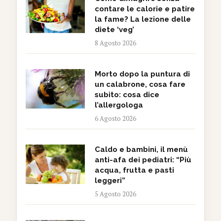
contare le calorie e patire
la fame? La lezione delle
diete ‘veg’
8 Agosto 2026
Morto dopo la puntura di
un calabrone, cosa fare
subito: cosa dice
l’allergologa
6 Agosto 2026
Caldo e bambini, il menù
anti-afa dei pediatri: “Più
acqua, frutta e pasti
leggeri”
5 Agosto 2026