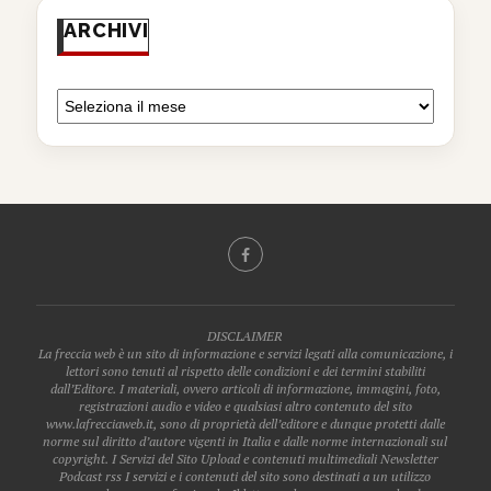
ARCHIVI
DISCLAIMER
La freccia web è un sito di informazione e servizi legati alla comunicazione, i
lettori sono tenuti al rispetto delle condizioni e dei termini stabiliti
dall’Editore. I materiali, ovvero articoli di informazione, immagini, foto,
registrazioni audio e video e qualsiasi altro contenuto del sito
www.lafrecciaweb.it, sono di proprietà dell’editore e dunque protetti dalle
norme sul diritto d’autore vigenti in Italia e dalle norme internazionali sul
copyright. I Servizi del Sito Upload e contenuti multimediali Newsletter
Podcast rss I servizi e i contenuti del sito sono destinati a un utilizzo