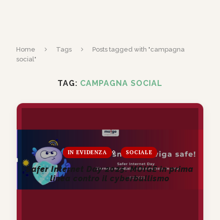
Home
Tags
Posts tagged with "campagna
social"
TAG:
CAMPAGNA SOCIAL
IN EVIDENZA
SOCIALE
Safer Internet Day 2025: MOIGE in prima
linea contro il cyberbullismo