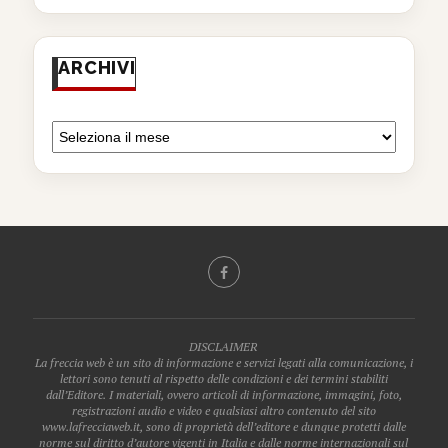
ARCHIVI
DISCLAIMER
La freccia web è un sito di informazione e servizi legati alla comunicazione, i
lettori sono tenuti al rispetto delle condizioni e dei termini stabiliti
dall’Editore. I materiali, ovvero articoli di informazione, immagini, foto,
registrazioni audio e video e qualsiasi altro contenuto del sito
www.lafrecciaweb.it, sono di proprietà dell’editore e dunque protetti dalle
norme sul diritto d’autore vigenti in Italia e dalle norme internazionali sul