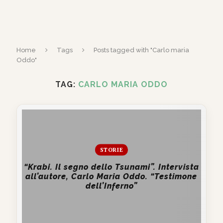
Home
Tags
Posts tagged with "Carlo maria
Oddo"
TAG:
CARLO MARIA ODDO
STORIE
“Krabi. Il segno dello Tsunami”. Intervista
all’autore, Carlo Maria Oddo. “Testimone
dell’Inferno”