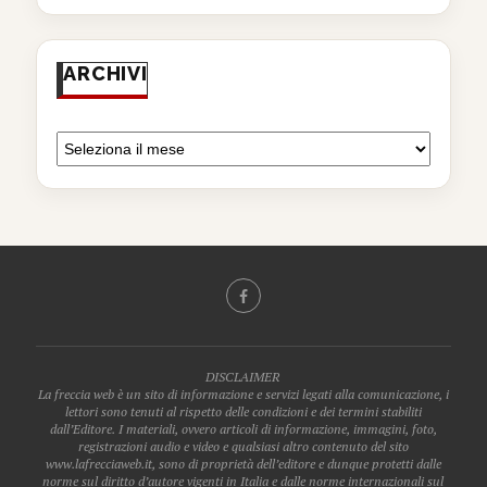
ARCHIVI
DISCLAIMER
La freccia web è un sito di informazione e servizi legati alla comunicazione, i
lettori sono tenuti al rispetto delle condizioni e dei termini stabiliti
dall’Editore. I materiali, ovvero articoli di informazione, immagini, foto,
registrazioni audio e video e qualsiasi altro contenuto del sito
www.lafrecciaweb.it, sono di proprietà dell’editore e dunque protetti dalle
norme sul diritto d’autore vigenti in Italia e dalle norme internazionali sul