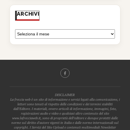
ARCHIVI
DISCLAIMER
La freccia web è un sito di informazione e servizi legati alla comunicazione, i
lettori sono tenuti al rispetto delle condizioni e dei termini stabiliti
dall’Editore. I materiali, ovvero articoli di informazione, immagini, foto,
registrazioni audio e video e qualsiasi altro contenuto del sito
www.lafrecciaweb.it, sono di proprietà dell’editore e dunque protetti dalle
norme sul diritto d’autore vigenti in Italia e dalle norme internazionali sul
copyright. I Servizi del Sito Upload e contenuti multimediali Newsletter