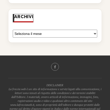
ARCHIVI
DISCLAIMER
La freccia web è un sito di informazione e servizi legati alla comunicazione, i
lettori sono tenuti al rispetto delle condizioni e dei termini stabiliti
dall’Editore. I materiali, ovvero articoli di informazione, immagini, foto,
registrazioni audio e video e qualsiasi altro contenuto del sito
www.lafrecciaweb.it, sono di proprietà dell’editore e dunque protetti dalle
norme sul diritto d’autore vigenti in Italia e dalle norme internazionali sul