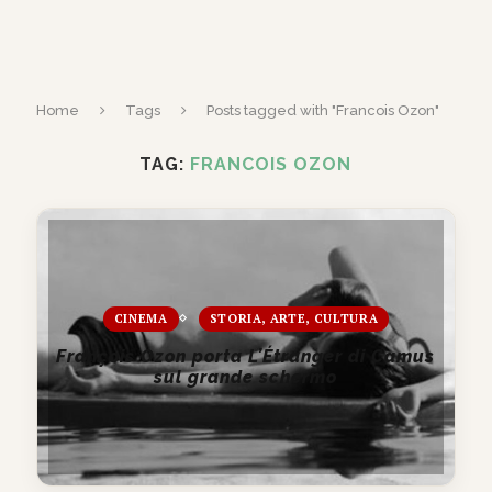
Home
Tags
Posts tagged with "Francois Ozon"
TAG:
FRANCOIS OZON
CINEMA
STORIA, ARTE, CULTURA
François Ozon porta L’Étranger di Camus
sul grande schermo