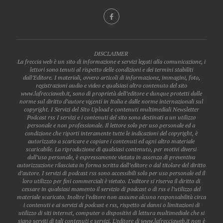
DISCLAIMER
La freccia web è un sito di informazione e servizi legati alla comunicazione, i
lettori sono tenuti al rispetto delle condizioni e dei termini stabiliti
dall’Editore. I materiali, ovvero articoli di informazione, immagini, foto,
registrazioni audio e video e qualsiasi altro contenuto del sito
www.lafrecciaweb.it, sono di proprietà dell’editore e dunque protetti dalle
norme sul diritto d’autore vigenti in Italia e dalle norme internazionali sul
copyright. I Servizi del Sito Upload e contenuti multimediali Newsletter
Podcast rss I servizi e i contenuti del sito sono destinati a un utilizzo
personale e non professionale. Il lettore solo per uso personale ed a
condizione che riporti interamente tutte le indicazioni del copyright, è
autorizzato a scaricare e copiare i contenuti ed ogni altro materiale
scaricabile. La riproduzione di qualsiasi contenuto, per motivi diversi
dall’uso personale, è espressamente vietata in assenza di preventiva
autorizzazione rilasciata in forma scritta dall’editore o dal titolare del diritto
d’autore. I servizi di podcast rss sono accessibili solo per uso personale ed il
loro utilizzo per fini commerciali è vietato. L’editore si riserva il diritto di
cessare in qualsiasi momento il servizio di podcast o di rss e l’utilizzo del
materiale scaricato. Inoltre l’editore non assume alcuna responsabilità circa
i contenuti e ai servizi di podcast e rss, rispetto ai danni o limitazioni di
utilizzo di siti internet, computer o dispositivi di lettura multimediale che si
siano serviti di tali contenuti e servizi. L’editore di www.lafrecciaweb.it non è