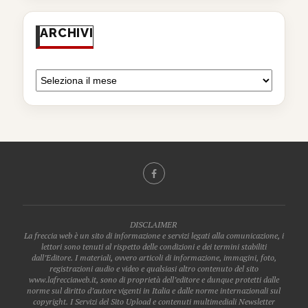
ARCHIVI
DISCLAIMER
La freccia web è un sito di informazione e servizi legati alla comunicazione, i
lettori sono tenuti al rispetto delle condizioni e dei termini stabiliti
dall’Editore. I materiali, ovvero articoli di informazione, immagini, foto,
registrazioni audio e video e qualsiasi altro contenuto del sito
www.lafrecciaweb.it, sono di proprietà dell’editore e dunque protetti dalle
norme sul diritto d’autore vigenti in Italia e dalle norme internazionali sul
copyright. I Servizi del Sito Upload e contenuti multimediali Newsletter