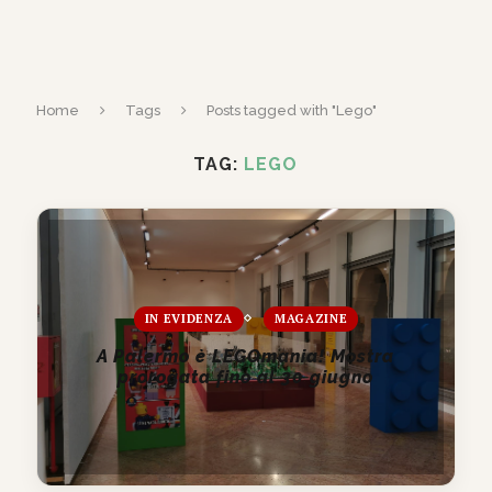
Home
Tags
Posts tagged with "Lego"
TAG:
LEGO
IN EVIDENZA
MAGAZINE
A Palermo è LEGOmania! Mostra
prorogata fino al 30 giugno