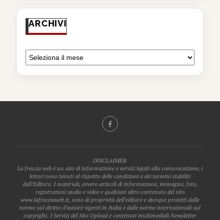
ARCHIVI
DISCLAIMER
La freccia web è un sito di informazione e servizi legati alla comunicazione, i
lettori sono tenuti al rispetto delle condizioni e dei termini stabiliti
dall’Editore. I materiali, ovvero articoli di informazione, immagini, foto,
registrazioni audio e video e qualsiasi altro contenuto del sito
www.lafrecciaweb.it, sono di proprietà dell’editore e dunque protetti dalle
norme sul diritto d’autore vigenti in Italia e dalle norme internazionali sul
copyright. I Servizi del Sito Upload e contenuti multimediali Newsletter