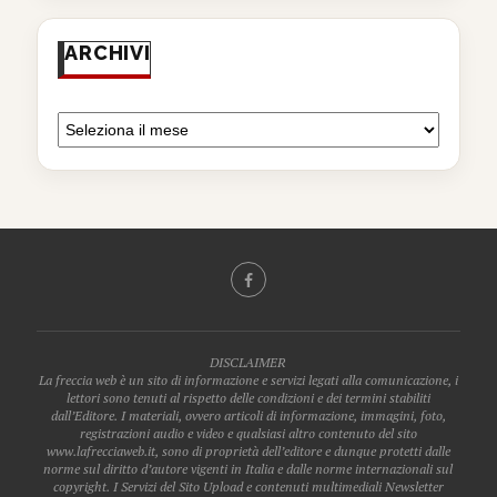
ARCHIVI
DISCLAIMER
La freccia web è un sito di informazione e servizi legati alla comunicazione, i
lettori sono tenuti al rispetto delle condizioni e dei termini stabiliti
dall’Editore. I materiali, ovvero articoli di informazione, immagini, foto,
registrazioni audio e video e qualsiasi altro contenuto del sito
www.lafrecciaweb.it, sono di proprietà dell’editore e dunque protetti dalle
norme sul diritto d’autore vigenti in Italia e dalle norme internazionali sul
copyright. I Servizi del Sito Upload e contenuti multimediali Newsletter