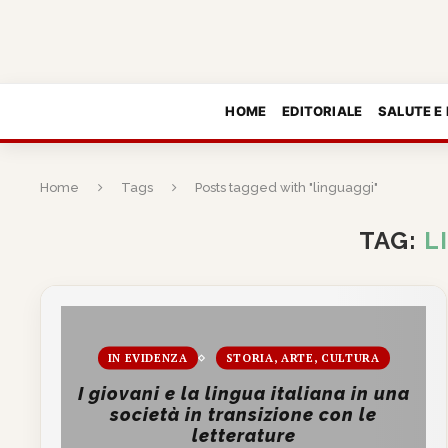
HOME
EDITORIALE
SALUTE E
Home
Tags
Posts tagged with "linguaggi"
TAG:
L
IN EVIDENZA
STORIA, ARTE, CULTURA
I giovani e la lingua italiana in una
società in transizione con le
letterature