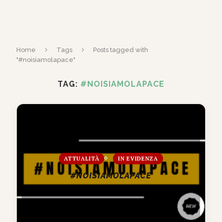
Home
Tags
Posts tagged with
"#noisiamolapace"
TAG:
#NOISIAMOLAPACE
ATTUALITÀ
IN EVIDENZA
#NOISIAMOLAPACE