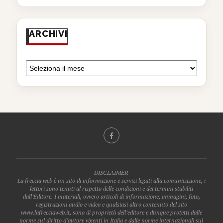
ARCHIVI
DISCLAIMER
La freccia web è un sito di informazione e servizi legati alla comunicazione, i
lettori sono tenuti al rispetto delle condizioni e dei termini stabiliti
dall’Editore. I materiali, ovvero articoli di informazione, immagini, foto,
registrazioni audio e video e qualsiasi altro contenuto del sito
www.lafrecciaweb.it, sono di proprietà dell’editore e dunque protetti dalle
norme sul diritto d’autore vigenti in Italia e dalle norme internazionali sul