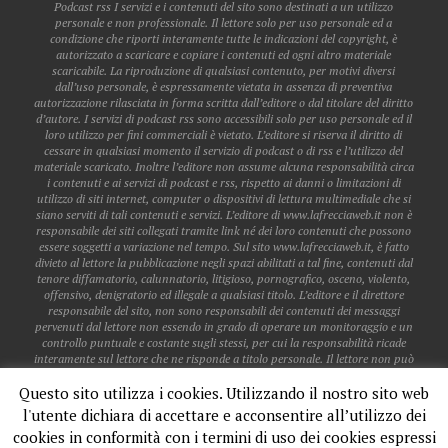
Podcast rss I servizi e i contenuti del sito sono destinati a un utilizzo
personale e non professionale. Il lettore solo per uso personale ed a
condizione che riporti interamente tutte le indicazioni del copyright, è
autorizzato a scaricare e copiare i contenuti ed ogni altro materiale
scaricabile. La riproduzione di qualsiasi contenuto, per motivi diversi
dall’uso personale, è espressamente vietata in assenza di preventiva
autorizzazione rilasciata in forma scritta dall’editore o dal titolare del diritto
d’autore. I servizi di podcast rss sono accessibili solo per uso personale ed il
loro utilizzo per fini commerciali è vietato. L’editore si riserva il diritto di
cessare in qualsiasi momento il servizio di podcast o di rss e l’utilizzo del
materiale scaricato. Inoltre l’editore non assume alcuna responsabilità circa
i contenuti e ai servizi di podcast e rss, rispetto ai danni o limitazioni di
utilizzo di siti internet, computer o dispositivi di lettura multimediale che si
siano serviti di tali contenuti e servizi. L’editore di www.lafrecciaweb.it non è
responsabile dei siti collegati tramite link né dei loro contenuti che possono
essere soggetti a variazione nel tempo. Sul sito www.lafrecciaweb.it, è fatto
divieto al lettore la pubblicazione negli spazi abilitati a tal fine, contenuti dal
tenore diffamatorio, calunnatorio, litigioso, pornografico, osceno, violento,
offensivo, denigratorio ed illegale a qualsiasi titolo. L’editore e il direttore
responsabile del sito, non sono responsabili dei contenuti dei messaggi
pervenuti dal lettore non essendo in grado di operare un monitoraggio e un
controllo puntuale e costante sugli stessi, per cui la responsabilità ricade
interamente sul lettore che ne risponde a titolo personale. Il lettore non può
pubblicare dati personali o sensibili di altri lettori, a meno che gli stessi non
Questo sito utilizza i cookies. Utilizzando il nostro sito web
siano già accessibili sul web. Il lettore non acquisisce alcun diritto in
relazione all’utilizzo del software presente nel sito, se non l’uso limitato alla
l'utente dichiara di accettare e acconsentire all’utilizzo dei
fruizione dei servizi stessi. Il lettore è libero di annullare in qualsiasi
cookies in conformità con i termini di uso dei cookies espressi
momento il suo account e fino al momento della disattivazione, ne è