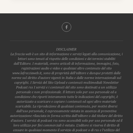
DISCLAIMER
La freccia web è un sito di informazione e servizi legati alla comunicazione, i
lettori sono tenuti al rispetto delle condizioni e dei termini stabiliti
dall’Editore. I materiali, ovvero articoli di informazione, immagini, foto,
registrazioni audio e video e qualsiasi altro contenuto del sito
www.lafrecciaweb.it, sono di proprietà dell’editore e dunque protetti dalle
norme sul diritto d’autore vigenti in Italia e dalle norme internazionali sul
copyright. I Servizi del Sito Upload e contenuti multimediali Newsletter
Podcast rss I servizi e i contenuti del sito sono destinati a un utilizzo
personale e non professionale. Il lettore solo per uso personale ed a
condizione che riporti interamente tutte le indicazioni del copyright, è
autorizzato a scaricare e copiare i contenuti ed ogni altro materiale
scaricabile. La riproduzione di qualsiasi contenuto, per motivi diversi
dall’uso personale, è espressamente vietata in assenza di preventiva
autorizzazione rilasciata in forma scritta dall’editore o dal titolare del diritto
d’autore. I servizi di podcast rss sono accessibili solo per uso personale ed il
loro utilizzo per fini commerciali è vietato. L’editore si riserva il diritto di
cessare in qualsiasi momento il servizio di podcast o di rss e l’utilizzo del