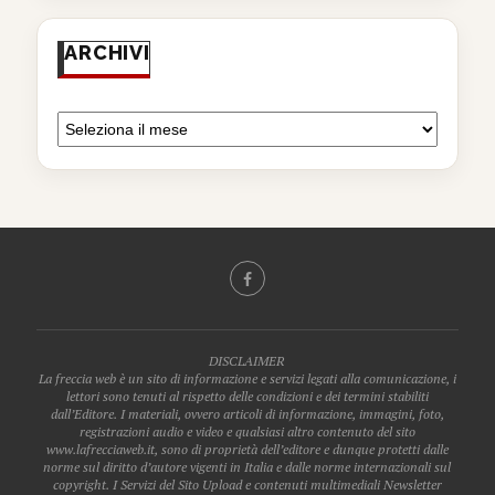
ARCHIVI
DISCLAIMER
La freccia web è un sito di informazione e servizi legati alla comunicazione, i
lettori sono tenuti al rispetto delle condizioni e dei termini stabiliti
dall’Editore. I materiali, ovvero articoli di informazione, immagini, foto,
registrazioni audio e video e qualsiasi altro contenuto del sito
www.lafrecciaweb.it, sono di proprietà dell’editore e dunque protetti dalle
norme sul diritto d’autore vigenti in Italia e dalle norme internazionali sul
copyright. I Servizi del Sito Upload e contenuti multimediali Newsletter