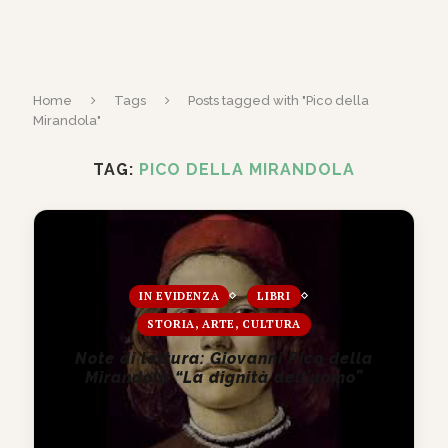
Home
Tags
Posts tagged with "Pico della
Mirandola"
TAG:
PICO DELLA MIRANDOLA
IN EVIDENZA
LIBRI
STORIA, ARTE, CULTURA
Note di lettura: Giovanni Pico della
Mirandola “La dignità dell’uomo”