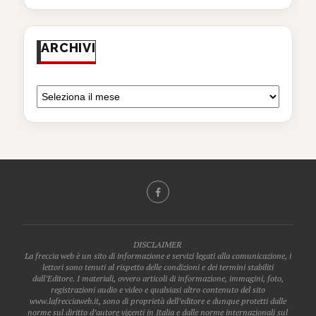
ARCHIVI
DISCLAIMER
La freccia web è un sito di informazione e servizi legati alla comunicazione, i
lettori sono tenuti al rispetto delle condizioni e dei termini stabiliti
dall’Editore. I materiali, ovvero articoli di informazione, immagini, foto,
registrazioni audio e video e qualsiasi altro contenuto del sito
www.lafrecciaweb.it, sono di proprietà dell’editore e dunque protetti dalle
norme sul diritto d’autore vigenti in Italia e dalle norme internazionali sul