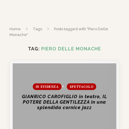
Home
Tags
Posts tagged with "Piero Delle
Monache"
TAG:
PIERO DELLE MONACHE
IN EVIDENZA
SPETTACOLO
GIANRICO CAROFIGLIO in teatro, IL
POTERE DELLA GENTILEZZA in una
splendida cornice jazz