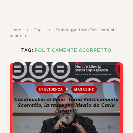
Home
Tags
Posts tagged with "Politicamente
acorretto"
TAG:
POLITICAMENTE ACORRETTO
IN EVIDENZA
MAGAZINE
Casalecchio di Reno. Torna Politicamente
Scorretto, la rassegna ideata da Carlo
Lucarelli