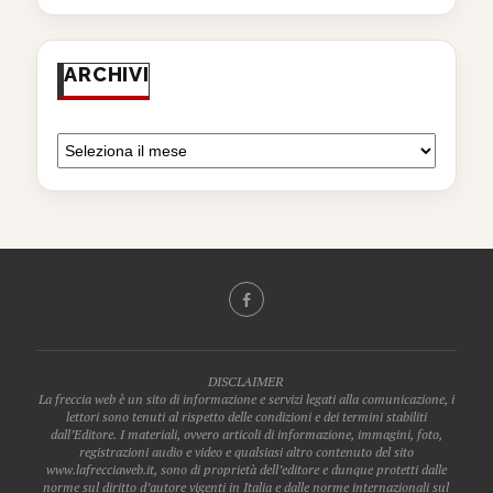
ARCHIVI
DISCLAIMER
La freccia web è un sito di informazione e servizi legati alla comunicazione, i
lettori sono tenuti al rispetto delle condizioni e dei termini stabiliti
dall’Editore. I materiali, ovvero articoli di informazione, immagini, foto,
registrazioni audio e video e qualsiasi altro contenuto del sito
www.lafrecciaweb.it, sono di proprietà dell’editore e dunque protetti dalle
norme sul diritto d’autore vigenti in Italia e dalle norme internazionali sul