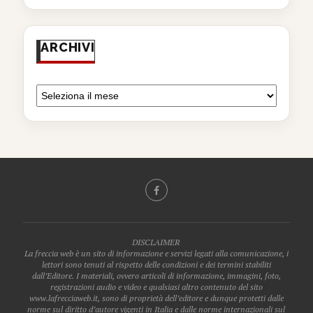
ARCHIVI
DISCLAIMER
La freccia web è un sito di informazione e servizi legati alla comunicazione, i
lettori sono tenuti al rispetto delle condizioni e dei termini stabiliti
dall’Editore. I materiali, ovvero articoli di informazione, immagini, foto,
registrazioni audio e video e qualsiasi altro contenuto del sito
www.lafrecciaweb.it, sono di proprietà dell’editore e dunque protetti dalle
norme sul diritto d’autore vigenti in Italia e dalle norme internazionali sul