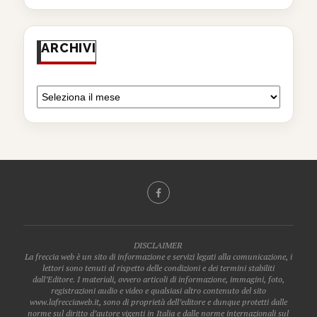
ARCHIVI
DISCLAIMER
La freccia web è un sito di informazione e servizi legati alla comunicazione, i
lettori sono tenuti al rispetto delle condizioni e dei termini stabiliti
dall’Editore. I materiali, ovvero articoli di informazione, immagini, foto,
registrazioni audio e video e qualsiasi altro contenuto del sito
www.lafrecciaweb.it, sono di proprietà dell’editore e dunque protetti dalle
norme sul diritto d’autore vigenti in Italia e dalle norme internazionali sul