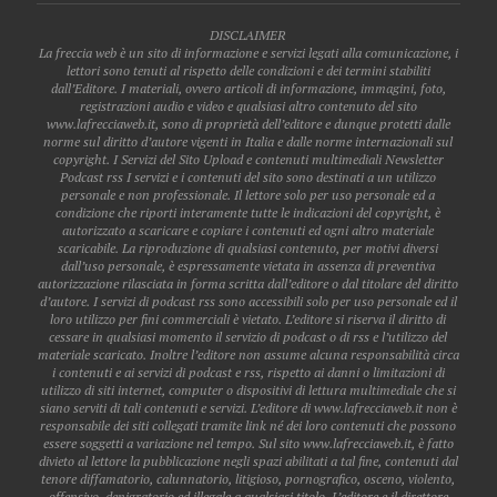
DISCLAIMER
La freccia web è un sito di informazione e servizi legati alla comunicazione, i
lettori sono tenuti al rispetto delle condizioni e dei termini stabiliti
dall’Editore. I materiali, ovvero articoli di informazione, immagini, foto,
registrazioni audio e video e qualsiasi altro contenuto del sito
www.lafrecciaweb.it, sono di proprietà dell’editore e dunque protetti dalle
norme sul diritto d’autore vigenti in Italia e dalle norme internazionali sul
copyright. I Servizi del Sito Upload e contenuti multimediali Newsletter
Podcast rss I servizi e i contenuti del sito sono destinati a un utilizzo
personale e non professionale. Il lettore solo per uso personale ed a
condizione che riporti interamente tutte le indicazioni del copyright, è
autorizzato a scaricare e copiare i contenuti ed ogni altro materiale
scaricabile. La riproduzione di qualsiasi contenuto, per motivi diversi
dall’uso personale, è espressamente vietata in assenza di preventiva
autorizzazione rilasciata in forma scritta dall’editore o dal titolare del diritto
d’autore. I servizi di podcast rss sono accessibili solo per uso personale ed il
loro utilizzo per fini commerciali è vietato. L’editore si riserva il diritto di
cessare in qualsiasi momento il servizio di podcast o di rss e l’utilizzo del
materiale scaricato. Inoltre l’editore non assume alcuna responsabilità circa
i contenuti e ai servizi di podcast e rss, rispetto ai danni o limitazioni di
utilizzo di siti internet, computer o dispositivi di lettura multimediale che si
siano serviti di tali contenuti e servizi. L’editore di www.lafrecciaweb.it non è
responsabile dei siti collegati tramite link né dei loro contenuti che possono
essere soggetti a variazione nel tempo. Sul sito www.lafrecciaweb.it, è fatto
divieto al lettore la pubblicazione negli spazi abilitati a tal fine, contenuti dal
tenore diffamatorio, calunnatorio, litigioso, pornografico, osceno, violento,
offensivo, denigratorio ed illegale a qualsiasi titolo. L’editore e il direttore