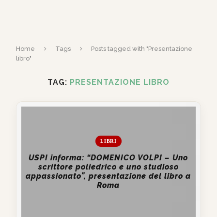
Home
Tags
Posts tagged with "Presentazione
libro"
TAG:
PRESENTAZIONE LIBRO
LIBRI
USPI informa: “DOMENICO VOLPI – Uno
scrittore poliedrico e uno studioso
appassionato”, presentazione del libro a
Roma