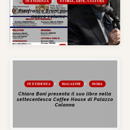
IN EVIDENZA
STORIA, ARTE, CULTURA
Pierfranco Bruni porta a Villa Altieri il
nuovo volume su Casanova
IN EVIDENZA
MAGAZINE
MODA
Chiara Boni presenta il suo libro nella
settecentesca Coffee House di Palazzo
Colonna