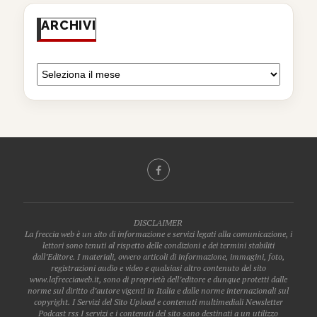
ARCHIVI
DISCLAIMER
La freccia web è un sito di informazione e servizi legati alla comunicazione, i
lettori sono tenuti al rispetto delle condizioni e dei termini stabiliti
dall’Editore. I materiali, ovvero articoli di informazione, immagini, foto,
registrazioni audio e video e qualsiasi altro contenuto del sito
www.lafrecciaweb.it, sono di proprietà dell’editore e dunque protetti dalle
norme sul diritto d’autore vigenti in Italia e dalle norme internazionali sul
copyright. I Servizi del Sito Upload e contenuti multimediali Newsletter
Podcast rss I servizi e i contenuti del sito sono destinati a un utilizzo