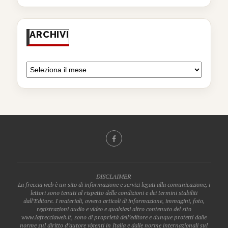
ARCHIVI
DISCLAIMER
La freccia web è un sito di informazione e servizi legati alla comunicazione, i
lettori sono tenuti al rispetto delle condizioni e dei termini stabiliti
dall’Editore. I materiali, ovvero articoli di informazione, immagini, foto,
registrazioni audio e video e qualsiasi altro contenuto del sito
www.lafrecciaweb.it, sono di proprietà dell’editore e dunque protetti dalle
norme sul diritto d’autore vigenti in Italia e dalle norme internazionali sul