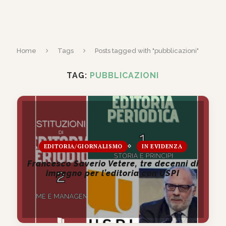
Home
Tags
Posts tagged with "pubblicazioni"
TAG:
PUBBLICAZIONI
EDITORIA/GIORNALISMO
IN EVIDENZA
Francesco Saverio Vetere, tre decenni di
impegno per l’editoria con USPI