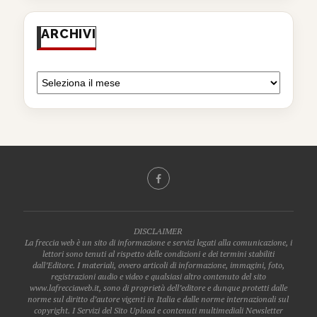
ARCHIVI
DISCLAIMER
La freccia web è un sito di informazione e servizi legati alla comunicazione, i
lettori sono tenuti al rispetto delle condizioni e dei termini stabiliti
dall’Editore. I materiali, ovvero articoli di informazione, immagini, foto,
registrazioni audio e video e qualsiasi altro contenuto del sito
www.lafrecciaweb.it, sono di proprietà dell’editore e dunque protetti dalle
norme sul diritto d’autore vigenti in Italia e dalle norme internazionali sul
copyright. I Servizi del Sito Upload e contenuti multimediali Newsletter