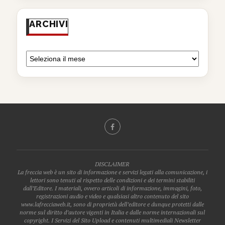
ARCHIVI
DISCLAIMER
La freccia web è un sito di informazione e servizi legati alla comunicazione, i
lettori sono tenuti al rispetto delle condizioni e dei termini stabiliti
dall’Editore. I materiali, ovvero articoli di informazione, immagini, foto,
registrazioni audio e video e qualsiasi altro contenuto del sito
www.lafrecciaweb.it, sono di proprietà dell’editore e dunque protetti dalle
norme sul diritto d’autore vigenti in Italia e dalle norme internazionali sul
copyright. I Servizi del Sito Upload e contenuti multimediali Newsletter