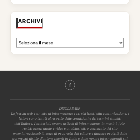
ARCHIVI
DISCLAIMER
La freccia web è un sito di informazione e servizi legati alla comunicazione, i
lettori sono tenuti al rispetto delle condizioni e dei termini stabiliti
dall’Editore. I materiali, ovvero articoli di informazione, immagini, foto,
registrazioni audio e video e qualsiasi altro contenuto del sito
www.lafrecciaweb.it, sono di proprietà dell’editore e dunque protetti dalle
norme sul diritto d’autore vigenti in Italia e dalle norme internazionali sul