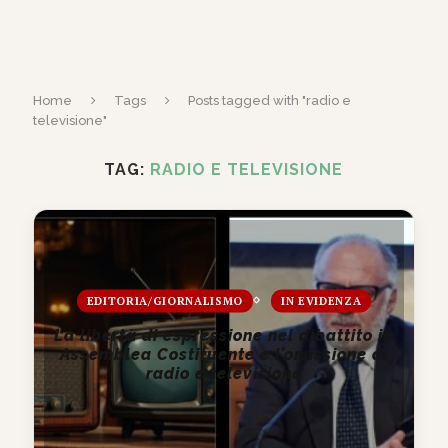
Home
Tags
Posts tagged with "radio e
televisione"
TAG:
RADIO E TELEVISIONE
EDITORIA/GIORNALISMO
IN EVIDENZA
La libertà di espressione nel dibattito in
Assemblea Costituente e l’omissione di
radio e televisione