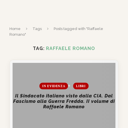
Home
Tags
Posts tagged with "Raffaele
Romano"
TAG:
RAFFAELE ROMANO
IN EVIDENZA
LIBRI
Il Sindacato italiano visto dalla CIA. Dal
Fascismo alla Guerra Fredda. II volume di
Raffaele Romano