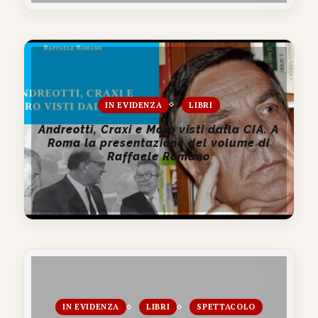
IN EVIDENZA
LIBRI
Andreotti, Craxi e Moro visti dalla CIA. A
Roma la presentazione del volume di
Raffaele Romano
IN EVIDENZA
LIBRI
SPETTACOLO