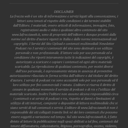
DISCLAIMER
La freccia web è un sito di informazione e servizi legati alla comunicazione, i
lettori sono tenuti al rispetto delle condizioni e dei termini stabiliti
dall’Editore. I materiali, ovvero articoli di informazione, immagini, foto,
registrazioni audio e video e qualsiasi altro contenuto del sito
www.lafrecciaweb.it, sono di proprietà dell’editore e dunque protetti dalle
norme sul diritto d’autore vigenti in Italia e dalle norme internazionali sul
copyright. I Servizi del Sito Upload e contenuti multimediali Newsletter
Podcast rss I servizi e i contenuti del sito sono destinati a un utilizzo
personale e non professionale. Il lettore solo per uso personale ed a
condizione che riporti interamente tutte le indicazioni del copyright, è
autorizzato a scaricare e copiare i contenuti ed ogni altro materiale
scaricabile. La riproduzione di qualsiasi contenuto, per motivi diversi
dall’uso personale, è espressamente vietata in assenza di preventiva
autorizzazione rilasciata in forma scritta dall’editore o dal titolare del diritto
d’autore. I servizi di podcast rss sono accessibili solo per uso personale ed il
loro utilizzo per fini commerciali è vietato. L’editore si riserva il diritto di
cessare in qualsiasi momento il servizio di podcast o di rss e l’utilizzo del
materiale scaricato. Inoltre l’editore non assume alcuna responsabilità circa
i contenuti e ai servizi di podcast e rss, rispetto ai danni o limitazioni di
utilizzo di siti internet, computer o dispositivi di lettura multimediale che si
siano serviti di tali contenuti e servizi. L’editore di www.lafrecciaweb.it non è
responsabile dei siti collegati tramite link né dei loro contenuti che possono
essere soggetti a variazione nel tempo. Sul sito www.lafrecciaweb.it, è fatto
divieto al lettore la pubblicazione negli spazi abilitati a tal fine, contenuti dal
tenore diffamatorio, calunnatorio, litigioso, pornografico, osceno, violento,