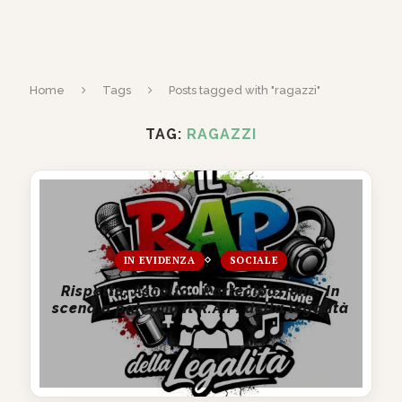
Home
Tags
Posts tagged with "ragazzi"
TAG:
RAGAZZI
IN EVIDENZA
SOCIALE
Rispetto, Ascolto , Partecipazione. In
scena a palermo Il R.A.P. della legalità