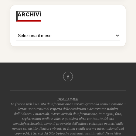
ARCHIVI
DISCLAIMER
La freccia web è un sito di informazione e servizi legati alla comunicazione, i
lettori sono tenuti al rispetto delle condizioni e dei termini stabiliti
dall’Editore. I materiali, ovvero articoli di informazione, immagini, foto,
registrazioni audio e video e qualsiasi altro contenuto del sito
www.lafrecciaweb.it, sono di proprietà dell’editore e dunque protetti dalle
norme sul diritto d’autore vigenti in Italia e dalle norme internazionali sul
copyright. I Servizi del Sito Upload e contenuti multimediali Newsletter