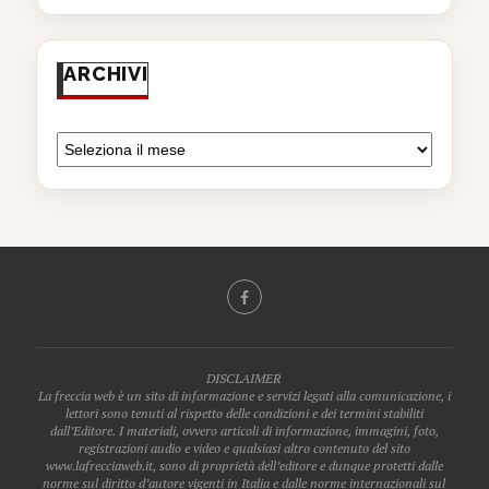
ARCHIVI
DISCLAIMER
La freccia web è un sito di informazione e servizi legati alla comunicazione, i
lettori sono tenuti al rispetto delle condizioni e dei termini stabiliti
dall’Editore. I materiali, ovvero articoli di informazione, immagini, foto,
registrazioni audio e video e qualsiasi altro contenuto del sito
www.lafrecciaweb.it, sono di proprietà dell’editore e dunque protetti dalle
norme sul diritto d’autore vigenti in Italia e dalle norme internazionali sul