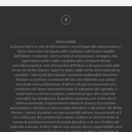
DISCLAIMER
La freccia web è un sito di informazione e servizi legati alla comunicazione, i
lettori sono tenuti al rispetto delle condizioni e dei termini stabiliti
dall’Editore. I materiali, ovvero articoli di informazione, immagini, foto,
registrazioni audio e video e qualsiasi altro contenuto del sito
www.lafrecciaweb.it, sono di proprietà dell’editore e dunque protetti dalle
norme sul diritto d’autore vigenti in Italia e dalle norme internazionali sul
copyright. I Servizi del Sito Upload e contenuti multimediali Newsletter
Podcast rss I servizi e i contenuti del sito sono destinati a un utilizzo
personale e non professionale. Il lettore solo per uso personale ed a
condizione che riporti interamente tutte le indicazioni del copyright, è
autorizzato a scaricare e copiare i contenuti ed ogni altro materiale
scaricabile. La riproduzione di qualsiasi contenuto, per motivi diversi
dall’uso personale, è espressamente vietata in assenza di preventiva
autorizzazione rilasciata in forma scritta dall’editore o dal titolare del diritto
d’autore. I servizi di podcast rss sono accessibili solo per uso personale ed il
loro utilizzo per fini commerciali è vietato. L’editore si riserva il diritto di
cessare in qualsiasi momento il servizio di podcast o di rss e l’utilizzo del
materiale scaricato. Inoltre l’editore non assume alcuna responsabilità circa
i contenuti e ai servizi di podcast e rss, rispetto ai danni o limitazioni di