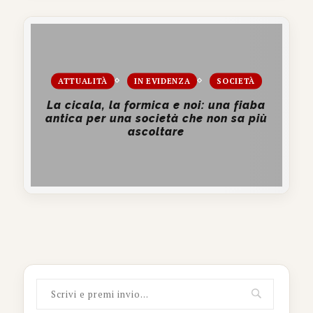
ATTUALITÀ
IN EVIDENZA
SOCIETÀ
La cicala, la formica e noi: una fiaba
antica per una società che non sa più
ascoltare