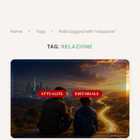
Home
Tags
Posts tagged with "relazione"
TAG:
RELAZIONE
ATTUALITÀ
EDITORIALE
Chi si prende cura di chi educa?