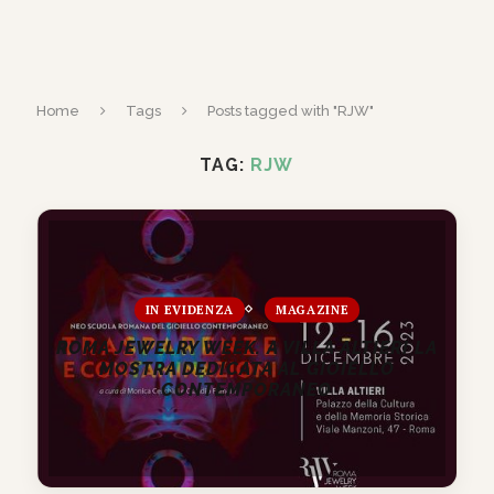
Home
Tags
Posts tagged with "RJW"
TAG:
RJW
IN EVIDENZA
MAGAZINE
ROMA JEWELRY WEEK. A VILLA ALTIERI LA
MOSTRA DEDICATA AL GIOIELLO
CONTEMPORANEO