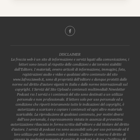
DISCLAIMER
La freccia web è un sito di informazione e servizi legati alla comunicazione, i
lettori sono tenuti al rispetto delle condizioni e dei termini stabiliti
dall’Editore. I materiali, ovvero articoli di informazione, immagini, foto,
registrazioni audio e video e qualsiasi altro contenuto del sito
www.lafrecciaweb.it, sono di proprietà dell’editore e dunque protetti dalle
norme sul diritto d’autore vigenti in Italia e dalle norme internazionali sul
copyright. I Servizi del Sito Upload e contenuti multimediali Newsletter
Podcast rss I servizi e i contenuti del sito sono destinati a un utilizzo
personale e non professionale. Il lettore solo per uso personale ed a
condizione che riporti interamente tutte le indicazioni del copyright, è
autorizzato a scaricare e copiare i contenuti ed ogni altro materiale
scaricabile. La riproduzione di qualsiasi contenuto, per motivi diversi
dall’uso personale, è espressamente vietata in assenza di preventiva
autorizzazione rilasciata in forma scritta dall’editore o dal titolare del diritto
d’autore. I servizi di podcast rss sono accessibili solo per uso personale ed il
loro utilizzo per fini commerciali è vietato. L’editore si riserva il diritto di
cessare in qualsiasi momento il servizio di podcast o di rss e l’utilizzo del