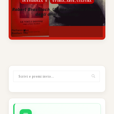
IN EVIDENZA
STORIA, ARTE, CULTURA
Robert Brasillach. Un poeta nella Francia
degli anni Quaranta