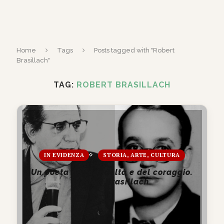
Home
Tags
Posts tagged with "Robert
Brasillach"
TAG:
ROBERT BRASILLACH
IN EVIDENZA
STORIA, ARTE, CULTURA
Un poeta della fedeltà e del coraggio.
Robert Brasillach