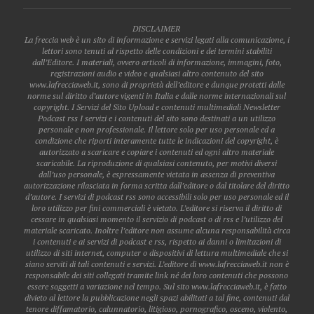
DISCLAIMER
La freccia web è un sito di informazione e servizi legati alla comunicazione, i
lettori sono tenuti al rispetto delle condizioni e dei termini stabiliti
dall’Editore. I materiali, ovvero articoli di informazione, immagini, foto,
registrazioni audio e video e qualsiasi altro contenuto del sito
www.lafrecciaweb.it, sono di proprietà dell’editore e dunque protetti dalle
norme sul diritto d’autore vigenti in Italia e dalle norme internazionali sul
copyright. I Servizi del Sito Upload e contenuti multimediali Newsletter
Podcast rss I servizi e i contenuti del sito sono destinati a un utilizzo
personale e non professionale. Il lettore solo per uso personale ed a
condizione che riporti interamente tutte le indicazioni del copyright, è
autorizzato a scaricare e copiare i contenuti ed ogni altro materiale
scaricabile. La riproduzione di qualsiasi contenuto, per motivi diversi
dall’uso personale, è espressamente vietata in assenza di preventiva
autorizzazione rilasciata in forma scritta dall’editore o dal titolare del diritto
d’autore. I servizi di podcast rss sono accessibili solo per uso personale ed il
loro utilizzo per fini commerciali è vietato. L’editore si riserva il diritto di
cessare in qualsiasi momento il servizio di podcast o di rss e l’utilizzo del
materiale scaricato. Inoltre l’editore non assume alcuna responsabilità circa
i contenuti e ai servizi di podcast e rss, rispetto ai danni o limitazioni di
utilizzo di siti internet, computer o dispositivi di lettura multimediale che si
siano serviti di tali contenuti e servizi. L’editore di www.lafrecciaweb.it non è
responsabile dei siti collegati tramite link né dei loro contenuti che possono
essere soggetti a variazione nel tempo. Sul sito www.lafrecciaweb.it, è fatto
divieto al lettore la pubblicazione negli spazi abilitati a tal fine, contenuti dal
tenore diffamatorio, calunnatorio, litigioso, pornografico, osceno, violento,