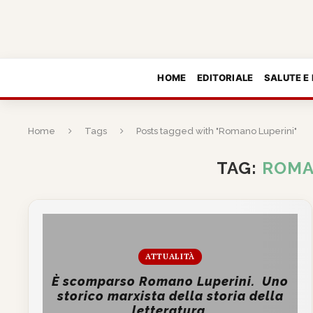
HOME
EDITORIALE
SALUTE E
Home
Tags
Posts tagged with "Romano Luperini"
TAG:
ROMA
ATTUALITÀ
È scomparso Romano Luperini. Uno
storico marxista della storia della
letteratura