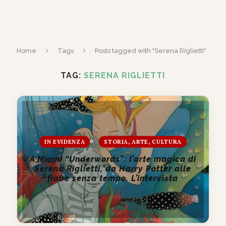
Home
Tags
Posts tagged with "Serena Riglietti"
TAG:
SERENA RIGLIETTI
IN EVIDENZA
STORIA, ARTE, CULTURA
A Miami “Underwords”: l’arte magica di
Serena Riglietti, da Harry Potter alle
fiabe senza tempo. L’intervista