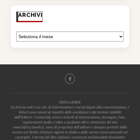
ARCHIVI
DISCLAIMER
La freccia web è un sito di informazione e servizi legati alla comunicazione, i
lettori sono tenuti al rispetto delle condizioni e dei termini stabiliti
dall’Editore. I materiali, ovvero articoli di informazione, immagini, foto,
registrazioni audio e video e qualsiasi altro contenuto del sito
www.lafrecciaweb.it, sono di proprietà dell’editore e dunque protetti dalle
norme sul diritto d’autore vigenti in Italia e dalle norme internazionali sul
copyright. I Servizi del Sito Upload e contenuti multimediali Newsletter