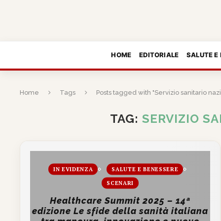
HOME
EDITORIALE
SALUTE E
Home
Tags
Posts tagged with "Servizio sanitario naz
TAG:
SERVIZIO S
IN EVIDENZA
SALUTE E BENESSERE
SCENARI
Healthcare Summit 2025 – 14ª
edizione Le sfide della sanità italiana