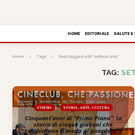
HOME
EDITORIALE
SALUTE E
Home
Tags
Posts tagged with "settima arte"
TAG:
SE
CINEMA
STORIA, ARTE, CULTURA
Cinquant’anni di “Primo Piano”: la
storia di cinque giovani che
cambiarono il modo di guardare il