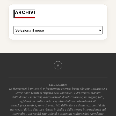
ARCHIVI
DISCLAIMER
La freccia web è un sito di informazione e servizi legati alla comunicazione, i
lettori sono tenuti al rispetto delle condizioni e dei termini stabiliti
dall’Editore. I materiali, ovvero articoli di informazione, immagini, foto,
registrazioni audio e video e qualsiasi altro contenuto del sito
www.lafrecciaweb.it, sono di proprietà dell’editore e dunque protetti dalle
norme sul diritto d’autore vigenti in Italia e dalle norme internazionali sul
copyright. I Servizi del Sito Upload e contenuti multimediali Newsletter