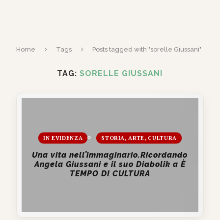
Home
Tags
Posts tagged with "sorelle Giussani"
TAG:
SORELLE GIUSSANI
IN EVIDENZA
STORIA, ARTE, CULTURA
Una vita nell’immaginario.Ricordando
Angela Giussani e il suo Diabolik a È
TEMPO DI CULTURA