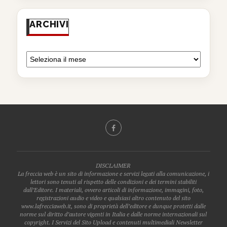
ARCHIVI
DISCLAIMER
La freccia web è un sito di informazione e servizi legati alla comunicazione, i
lettori sono tenuti al rispetto delle condizioni e dei termini stabiliti
dall’Editore. I materiali, ovvero articoli di informazione, immagini, foto,
registrazioni audio e video e qualsiasi altro contenuto del sito
www.lafrecciaweb.it, sono di proprietà dell’editore e dunque protetti dalle
norme sul diritto d’autore vigenti in Italia e dalle norme internazionali sul
copyright. I Servizi del Sito Upload e contenuti multimediali Newsletter