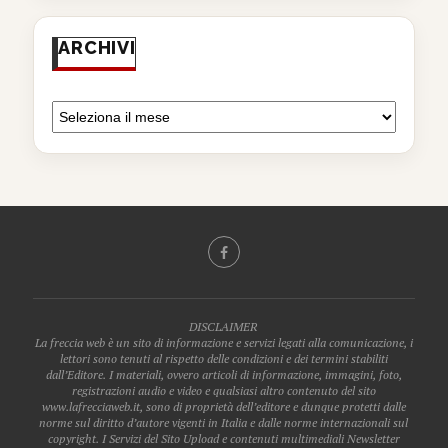
ARCHIVI
DISCLAIMER
La freccia web è un sito di informazione e servizi legati alla comunicazione, i
lettori sono tenuti al rispetto delle condizioni e dei termini stabiliti
dall’Editore. I materiali, ovvero articoli di informazione, immagini, foto,
registrazioni audio e video e qualsiasi altro contenuto del sito
www.lafrecciaweb.it, sono di proprietà dell’editore e dunque protetti dalle
norme sul diritto d’autore vigenti in Italia e dalle norme internazionali sul
copyright. I Servizi del Sito Upload e contenuti multimediali Newsletter