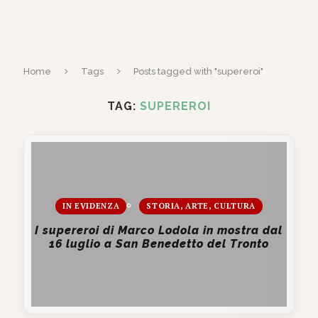
Home
Tags
Posts tagged with "supereroi"
TAG:
SUPEREROI
IN EVIDENZA
STORIA, ARTE, CULTURA
I supereroi di Marco Lodola in mostra dal
16 luglio a San Benedetto del Tronto