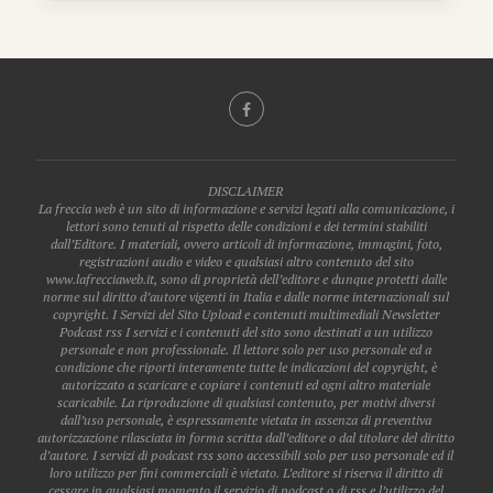
DISCLAIMER
La freccia web è un sito di informazione e servizi legati alla comunicazione, i
lettori sono tenuti al rispetto delle condizioni e dei termini stabiliti
dall’Editore. I materiali, ovvero articoli di informazione, immagini, foto,
registrazioni audio e video e qualsiasi altro contenuto del sito
www.lafrecciaweb.it, sono di proprietà dell’editore e dunque protetti dalle
norme sul diritto d’autore vigenti in Italia e dalle norme internazionali sul
copyright. I Servizi del Sito Upload e contenuti multimediali Newsletter
Podcast rss I servizi e i contenuti del sito sono destinati a un utilizzo
personale e non professionale. Il lettore solo per uso personale ed a
condizione che riporti interamente tutte le indicazioni del copyright, è
autorizzato a scaricare e copiare i contenuti ed ogni altro materiale
scaricabile. La riproduzione di qualsiasi contenuto, per motivi diversi
dall’uso personale, è espressamente vietata in assenza di preventiva
autorizzazione rilasciata in forma scritta dall’editore o dal titolare del diritto
d’autore. I servizi di podcast rss sono accessibili solo per uso personale ed il
loro utilizzo per fini commerciali è vietato. L’editore si riserva il diritto di
cessare in qualsiasi momento il servizio di podcast o di rss e l’utilizzo del