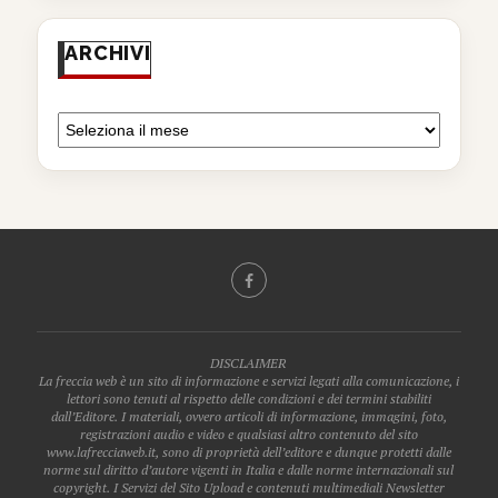
ARCHIVI
DISCLAIMER
La freccia web è un sito di informazione e servizi legati alla comunicazione, i
lettori sono tenuti al rispetto delle condizioni e dei termini stabiliti
dall’Editore. I materiali, ovvero articoli di informazione, immagini, foto,
registrazioni audio e video e qualsiasi altro contenuto del sito
www.lafrecciaweb.it, sono di proprietà dell’editore e dunque protetti dalle
norme sul diritto d’autore vigenti in Italia e dalle norme internazionali sul
copyright. I Servizi del Sito Upload e contenuti multimediali Newsletter