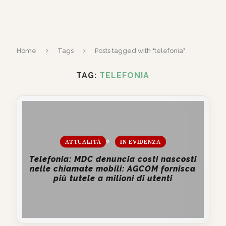
Home
Tags
Posts tagged with "telefonia"
TAG:
TELEFONIA
ATTUALITÀ
IN EVIDENZA
Telefonia: MDC denuncia costi nascosti
nelle chiamate mobili: AGCOM fornisca
più tutele a milioni di utenti