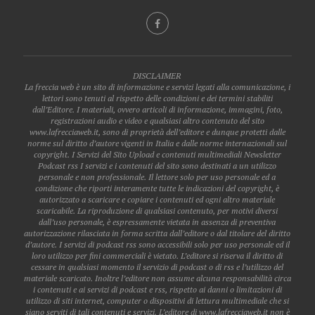
DISCLAIMER
La freccia web è un sito di informazione e servizi legati alla comunicazione, i
lettori sono tenuti al rispetto delle condizioni e dei termini stabiliti
dall’Editore. I materiali, ovvero articoli di informazione, immagini, foto,
registrazioni audio e video e qualsiasi altro contenuto del sito
www.lafrecciaweb.it, sono di proprietà dell’editore e dunque protetti dalle
norme sul diritto d’autore vigenti in Italia e dalle norme internazionali sul
copyright. I Servizi del Sito Upload e contenuti multimediali Newsletter
Podcast rss I servizi e i contenuti del sito sono destinati a un utilizzo
personale e non professionale. Il lettore solo per uso personale ed a
condizione che riporti interamente tutte le indicazioni del copyright, è
autorizzato a scaricare e copiare i contenuti ed ogni altro materiale
scaricabile. La riproduzione di qualsiasi contenuto, per motivi diversi
dall’uso personale, è espressamente vietata in assenza di preventiva
autorizzazione rilasciata in forma scritta dall’editore o dal titolare del diritto
d’autore. I servizi di podcast rss sono accessibili solo per uso personale ed il
loro utilizzo per fini commerciali è vietato. L’editore si riserva il diritto di
cessare in qualsiasi momento il servizio di podcast o di rss e l’utilizzo del
materiale scaricato. Inoltre l’editore non assume alcuna responsabilità circa
i contenuti e ai servizi di podcast e rss, rispetto ai danni o limitazioni di
utilizzo di siti internet, computer o dispositivi di lettura multimediale che si
siano serviti di tali contenuti e servizi. L’editore di www.lafrecciaweb.it non è