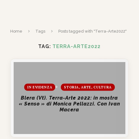
Home
Tags
Posts tagged with "Terra-Arte2022"
TAG:
TERRA-ARTE2022
IN EVIDENZA
STORIA, ARTE, CULTURA
Blera (Vt). Terra-Arte 2022: in mostra
« Senso » di Monica Pellazzi. Con Ivan
Macera