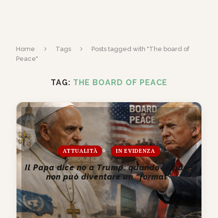
Home
Tags
Posts tagged with "The board of
Peace"
TAG:
THE BOARD OF PEACE
ATTUALITÀ
IN EVIDENZA
Il Papa dice no a Trump: quando la pace
non può diventare un “format”