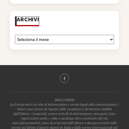
ARCHIVI
DISCLAIMER
La freccia web è un sito di informazione e servizi legati alla comunicazione, i
lettori sono tenuti al rispetto delle condizioni e dei termini stabiliti
dall’Editore. I materiali, ovvero articoli di informazione, immagini, foto,
registrazioni audio e video e qualsiasi altro contenuto del sito
www.lafrecciaweb.it, sono di proprietà dell’editore e dunque protetti dalle
norme sul diritto d’autore vigenti in Italia e dalle norme internazionali sul