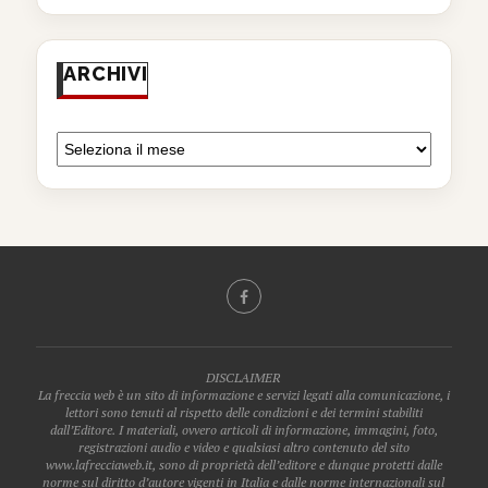
ARCHIVI
DISCLAIMER
La freccia web è un sito di informazione e servizi legati alla comunicazione, i
lettori sono tenuti al rispetto delle condizioni e dei termini stabiliti
dall’Editore. I materiali, ovvero articoli di informazione, immagini, foto,
registrazioni audio e video e qualsiasi altro contenuto del sito
www.lafrecciaweb.it, sono di proprietà dell’editore e dunque protetti dalle
norme sul diritto d’autore vigenti in Italia e dalle norme internazionali sul