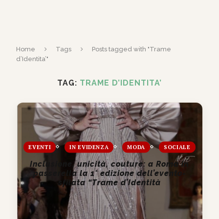
Home
Tags
Posts tagged with "Trame
d’Identita’"
TAG:
TRAME D’IDENTITA’
EVENTI
IN EVIDENZA
MODA
SOCIALE
Inclusione, unicità, couture: a Roma in
passerella la 1° edizione dell’evento-
sfilata “Trame d’Identità