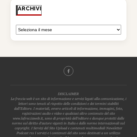
ARCHIVI
DISCLAIMER
La freccia web è un sito di informazione e servizi legati alla comunicazione, i
lettori sono tenuti al rispetto delle condizioni e dei termini stabiliti
dall’Editore. I materiali, ovvero articoli di informazione, immagini, foto,
registrazioni audio e video e qualsiasi altro contenuto del sito
www.lafrecciaweb.it, sono di proprietà dell’editore e dunque protetti dalle
norme sul diritto d’autore vigenti in Italia e dalle norme internazionali sul
copyright. I Servizi del Sito Upload e contenuti multimediali Newsletter
Podcast rss I servizi e i contenuti del sito sono destinati a un utilizzo