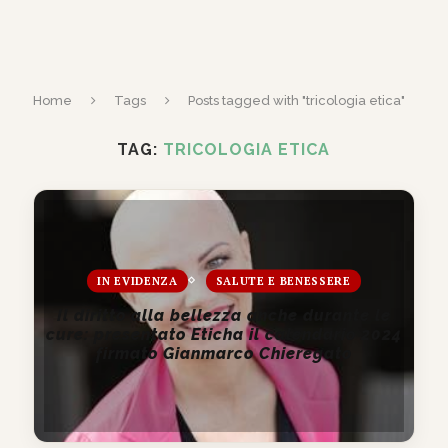
Home
Tags
Posts tagged with "tricologia etica"
TAG:
TRICOLOGIA ETICA
IN EVIDENZA
SALUTE E BENESSERE
Il diritto alla bellezza anche durante le
cure: presentato Eticha il calendario 2024
firmato Gianmarco Chieregato