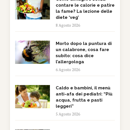
contare le calorie e patire
la fame? La lezione delle
diete ‘veg’
8 Agosto 2026
Morto dopo la puntura di
un calabrone, cosa fare
subito: cosa dice
l’allergologa
6 Agosto 2026
Caldo e bambini, il menù
anti-afa dei pediatri: “Più
acqua, frutta e pasti
leggeri”
5 Agosto 2026