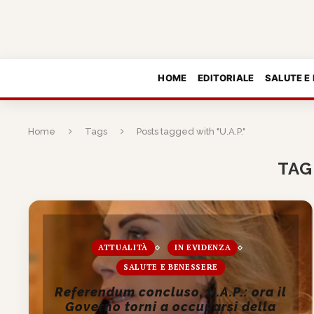
HOME
EDITORIALE
SALUTE E
Home
Tags
Posts tagged with "U.A.P."
TAG
ATTUALITÀ
IN EVIDENZA
SALUTE E BENESSERE
Referendum concluso, U.A.P.: ora il
Governo torni a occuparsi della