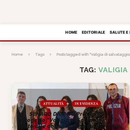
HOME
EDITORIALE
SALUTE E
Home
Tags
Posts tagged with "Valigia di salvataggio
TAG:
VALIGIA
ATTUALITÀ
IN EVIDENZA
SENAGO DICE NO.Presentato il
progetto “Valigia di Salvataggio” in
aiuto alle donne in fuga da situazioni