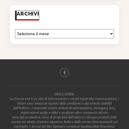
ARCHIVI
DISCLAIMER
La freccia web è un sito di informazione e servizi legati alla comunicazione, i
lettori sono tenuti al rispetto delle condizioni e dei termini stabiliti
dall’Editore. I materiali, ovvero articoli di informazione, immagini, foto,
registrazioni audio e video e qualsiasi altro contenuto del sito
www.lafrecciaweb.it, sono di proprietà dell’editore e dunque protetti dalle
norme sul diritto d’autore vigenti in Italia e dalle norme internazionali sul
copyright. I Servizi del Sito Upload e contenuti multimediali Newsletter