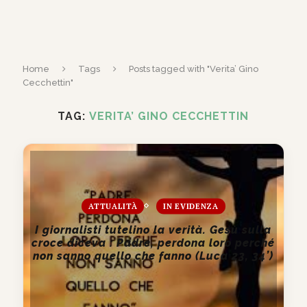
Home
Tags
Posts tagged with "Verita’ Gino
Cecchettin"
TAG:
VERITA’ GINO CECCHETTIN
ATTUALITÀ
IN EVIDENZA
I giornalisti tutelino la verità. Gesù sulla
croce diceva : Padre, perdona loro perché
non sanno quello che fanno (Luca 23, 34’)